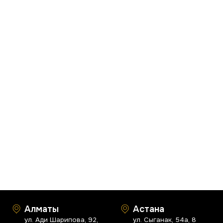
Как ускорить загрузку сайта:
простые способы
оптимизировать скорость
страниц
Покажем, как ускорить скорость
загрузки сайта: сжатие, кеш, CDN, SSR.
Замерим PageSpeed и дадим шаги.
24 октября 2025 г.
Алматы
Астана
ул. Ади Шарипова, 92,
ул. Сыганак, 54а, 8