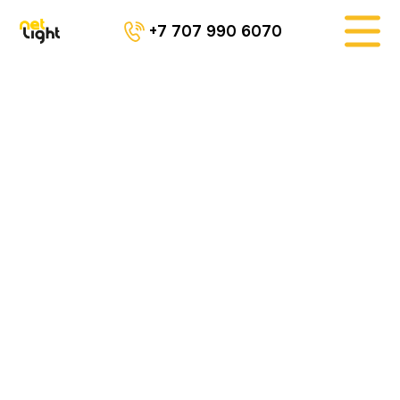
+7 707 990 6070
Гайд по SEO 
продвижению сайта 
на Joomla
Введение в SEO для 
Joomla.
Еще несколько лет назад не имело 
большого значения, на какой CMS создан 
сайт — поисковые системы в целом 